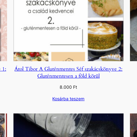
 1:
Átol Tibor A Gluténmentes Séf szakácskönyve 2:
Gluténmentesen a föld körül
8.000
Ft
Kosárba teszem